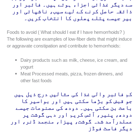
سے دیگر غذائی اجزاء ہوتے ہیں۔ فائبر اور
ذائقہ حاصل کرنے کے لیے سیب، ناشپاتی اور
بیر جیسے پتلے پھلوں کا انتخاب کریں۔
Foods to avoid ( What should I eat if I have hemorrhoids? )
The following are examples of low-fiber diets that might induce
or aggravate constipation and contribute to hemorrhoids:
Dairy products such as milk, cheese, ice cream, and
yogurt
Meat Processed meats, pizza, frozen dinners, and
other fast foods
کم فائبر والی غذا کی مثالیں درج ذیل ہیں
جو قبض کو بڑھا سکتی ہیں اور بواسیر کا
باعث بن سکتی ہیں۔ دودھ کی مصنوعات جیسے
دودھ، پنیر، آئس کریم اور دہی گوشت پر
عملدرآمد شدہ گوشت، پیزا، منجمد ڈنر، اور
دیگر فاسٹ فوڈز