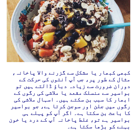
کبھی کبھار یا مشکل سے گزرنے والا پاخانہ،
مثال کے طور پر، جب آپ آنتوں کی حرکت کے
دوران ضرورت سے زیادہ دباؤ ڈالتے ہیں تو
بواسیر سے منسلک مقعد یا ملاشی کی رگوں کے
ابھار کا سبب بن سکتے ہیں۔ اسہال ملاشی کی
رگوں میں جلن اور سوجن کرتا ہے، جو بواسیر
کا باعث بن سکتا ہے۔ اگر آپ کو پہلے ہی
بواسیر ہے تو، غلط پاخانہ آپ کے درد یا خون
بہنے کو بڑھا سکتا ہے۔