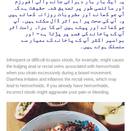
یہ ایک بار بار دہرائی جانے والی افورزم
اور سائنسی طور پر تصدیق شدہ حقیقت ہے کہ
آپ جو کھانے اور مشروبات روزانہ کھاتے ہیں
وہ آپ کی صحت پر اہم اثر ڈال سکتے ہیں۔ آپ
جو کھاتے اور پیتے ہیں اس کا براہ راست اثر
آپ کے پاخانے کی قسم پر پڑتا ہے – اور
بواسیر اکثر آپ کے پاخانے کے معیار سے
منسلک ہوتے ہیں۔
Infrequent or difficult-to-pass stools, for example, might cause
the bulging anal or rectal veins associated with hemorrhoids
when you strain excessively during a bowel movement.
Diarrhea irritates and inflames the rectal veins, which may
lead to hemorrhoids. If you already have hemorrhoids,
incorrect stools might aggravate your pain or bleeding.