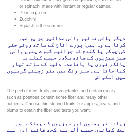
or spinach, made with instant or regular oatmeal
Peas in green
Zucchini
Squash in the summer
دیگر ہائی فائبر والی غذائیں جن پر غور
کرنا ہے وہ ہیں: پورے اناج کے ساتھ روٹی جئی
کی چوکر یا گندم کا جراثیم گہرے پتوں والی
سبز سبزیوں کے ساتھ سلاد، جیسے کیلے یا
پالک، فوری یا باقاعدہ دلیا کے ساتھ تیار
کیا جاتا ہے۔ سبز رنگ میں مٹر زچینی گرمیوں
میں اسکواش
The peel of most fruits and vegetables and certain meals
such as potatoes contain some fiber and many other
nutrients. Choose thin-skinned fruits like apples, pears, and
plums to obtain the fiber and taste you want.
زیادہ تر پھلوں اور سبزیوں کے چھلکے اور
بعض کھانوں جیسے آلو میں کچھ فائبر اور بہت