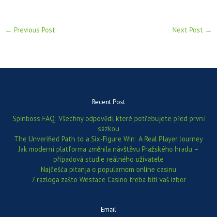
←
Previous Post
Next Post
→
Recent Post
Spinboss FAQ: Všechny odpovědi, které potřebujete před první
sázkou
The Unverified Path to a Six‑Figure Win: A Real Player Journey
Jak moderní platforma změnila návštěvu Pražského hradu –
případová studie reálného uživatele
Najčešća pitanja o popularnom online casinu
7 razloga zašto Westace Casino treba biti vaš izbor
Email