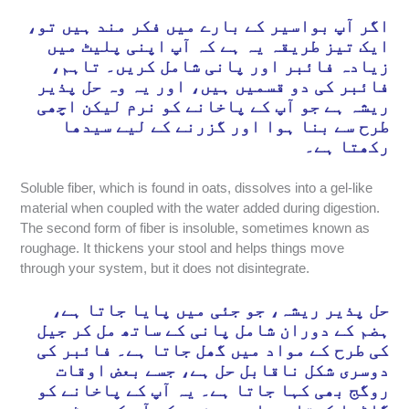
اگر آپ بواسیر کے بارے میں فکر مند ہیں تو،
ایک تیز طریقہ یہ ہے کہ آپ اپنی پلیٹ میں
زیادہ فائبر اور پانی شامل کریں۔ تاہم،
فائبر کی دو قسمیں ہیں، اور یہ وہ حل پذیر
ریشہ ہے جو آپ کے پاخانے کو نرم لیکن اچھی
طرح سے بنا ہوا اور گزرنے کے لیے سیدھا
رکھتا ہے۔
Soluble fiber, which is found in oats, dissolves into a gel-like
material when coupled with the water added during digestion.
The second form of fiber is insoluble, sometimes known as
roughage. It thickens your stool and helps things move
through your system, but it does not disintegrate.
حل پذیر ریشہ، جو جئی میں پایا جاتا ہے،
ہضم کے دوران شامل پانی کے ساتھ مل کر جیل
کی طرح کے مواد میں گھل جاتا ہے۔ فائبر کی
دوسری شکل ناقابل حل ہے، جسے بعض اوقات
روگج بھی کہا جاتا ہے۔ یہ آپ کے پاخانے کو