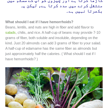
گاڑھا کرتا ہے اور چیزوں کو آپ کے سسٹم میں
منتقل کرنے میں مدد کرتا ہے، لیکن یہ
بکھرتا نہیں ہے۔
What should I eat if I have hemorrhoids?
Beans, lentils, and nuts are high in fiber and add flavor to
salads
, chilis, and rice. A half-cup of beans may provide 7-10
grams of fiber, both soluble and insoluble, depending on the
kind. Just 20 almonds can add 3 grams of fiber to your salad.
A half-cup of edamame has the same fiber as almonds but
just approximately half the calories. ( What should I eat if I
have hemorrhoids? )