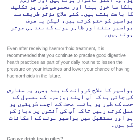
ہلکا سا خون بہنا اور مجموعی طور پر تکلیف
کا باعث بنتے ہیں۔ کئی علاج مؤثر طریقے سے
بواسیر کو ختم کرتے ہیں، لیکن یہ صرف
بواسیر بننے اور ظاہر ہونے کے بعد ہی موثر
ہوتے ہیں۔
Even after receiving haemorrhoid treatment, it is
recommended that you continue to practise good digestive
health practices as part of your daily routine to lessen the
pressure on your intestines and lower your chance of having
haemorrhoids in the future.
بواسیر کا علاج کروانے کے بعد بھی، یہ سفارش
کی جاتی ہے کہ آپ اپنے روزمرہ کے معمول کے
حصے کے طور پر ہاضمہ صحت کے اچھے طریقوں پر
عمل کرتے رہیں تاکہ آپ کی آنتوں پر دباؤ کم
ہو اور مستقبل میں بواسیر ہونے کے امکانات
کم ہوں۔
Can we drink tea in piles?