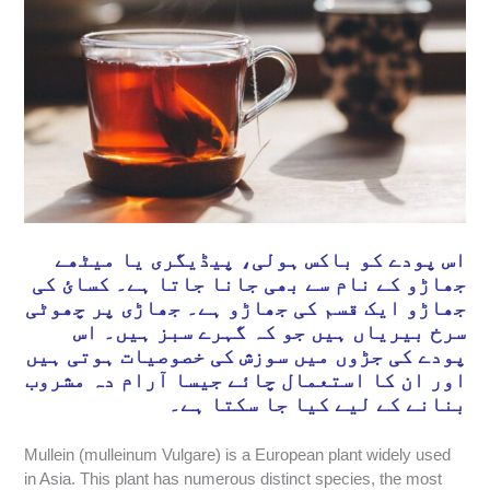
اس پودے کو باکس ہولی، پیڈیگری یا میٹھے
جھاڑو کے نام سے بھی جانا جاتا ہے۔ کسائ کی
جھاڑو ایک قسم کی جھاڑو ہے۔ جھاڑی پر چھوٹی
سرخ بیریاں ہیں جو کہ گہرے سبز ہیں۔ اس
پودے کی جڑوں میں سوزش کی خصوصیات ہوتی ہیں
اور ان کا استعمال چائے جیسا آرام دہ مشروب
بنانے کے لیے کیا جا سکتا ہے۔
Mullein (mulleinum Vulgare) is a European plant widely used
in Asia. This plant has numerous distinct species, the most