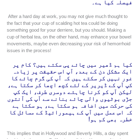
فیصلہ کیا ہے۔
After a hard day at work, you may not give much thought to
the fact that your cup of scalding hot tea could be doing
something good for your derriere, but you should. Making a
cup of herbal tea, on the other hand, may enhance your bowel
movements, maybe even decreasing your risk of hemorrhoid
issues in the process!
کیا ہم ڈھیر میں چائے پی سکتے ہیں؟ کام پر
ایک مشکل دن کے بعد، آپ اس حقیقت پر زیادہ
غور نہیں کر سکتے ہیں کہ آپ کی گرم چائے کا
کپ آپ کے ڈیریر کے لئے کچھ اچھا کر سکتا ہے،
لیکن آپ کو کرنا چاہئے. دوسری طرف، ایک کپ
جڑی بوٹیوں والی چائے بنانے سے آپ کی آنتوں
کی حرکت میں اضافہ ہو سکتا ہے، ہو سکتا ہے
کہ اس عمل میں آپ کے ہیمورائیڈ کے مسائل کا
خطرہ بھی کم ہو!
This implies that in Hollywood and Beverly Hills, a day spent