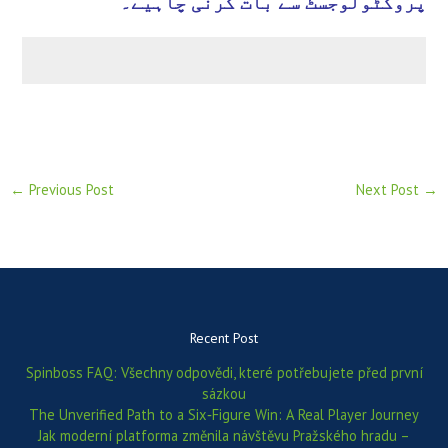
پروکٹولوجسٹ سے بات کرنی چاہیے۔
←
Previous Post
Next Post
→
Recent Post
Spinboss FAQ: Všechny odpovědi, které potřebujete před první
sázkou
The Unverified Path to a Six‑Figure Win: A Real Player Journey
Jak moderní platforma změnila návštěvu Pražského hradu –