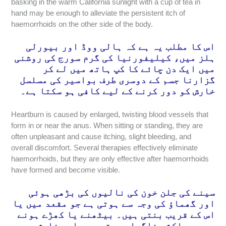
basking in the warm California sunlight with a cup of tea in
hand may be enough to alleviate the persistent itch of
haemorrhoids on the other side of the body.
اس کا مطلب یہ ہے کہ ہالی ووڈ اور بیورلی
ہلز میں، کیلیفورنیا کی گرم سورج کی روشنی
میں ایک دن چائے کا کپ ہاتھ میں لے کر
گزارنا جسم کے دوسری طرف بواسیر کی مسلسل
خارش کو دور کرنے کے لیے کافی ہو سکتا ہے۔
Heartburn is caused by enlarged, twisting blood vessels that
form in or near the anus. When sitting or standing, they are
often unpleasant and cause itching, slight bleeding, and
overall discomfort. Several therapies effectively eliminate
haemorrhoids, but they are only effective after haemorrhoids
have formed and become visible.
سینے کی جلن خون کی نالیوں کی بڑھی ہوئی
اور گھماؤ کی وجہ سے ہوتی ہے جو مقعد میں یا
اس کے قریب بنتی ہیں۔ بیٹھنے یا کھڑے ہونے
پر، وہ اکثر ناگوار ہوتے ہیں اور خارش،