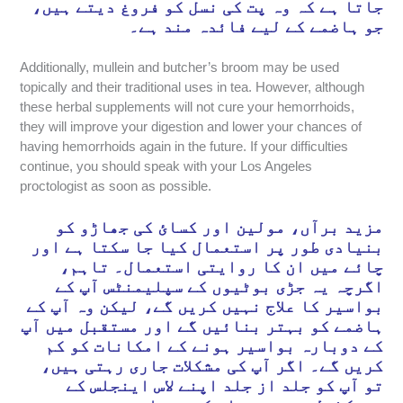
جاتا ہے کہ وہ پت کی نسل کو فروغ دیتے ہیں،
جو ہاضمے کے لیے فائدہ مند ہے۔
Additionally, mullein and butcher’s broom may be used
topically and their traditional uses in tea. However, although
these herbal supplements will not cure your hemorrhoids,
they will improve your digestion and lower your chances of
having hemorrhoids again in the future. If your difficulties
continue, you should speak with your Los Angeles
proctologist as soon as possible.
مزید برآں، مولین اور کسائ کی جھاڑو کو
بنیادی طور پر استعمال کیا جا سکتا ہے اور
چائے میں ان کا روایتی استعمال۔ تاہم،
اگرچہ یہ جڑی بوٹیوں کے سپلیمنٹس آپ کے
بواسیر کا علاج نہیں کریں گے، لیکن وہ آپ کے
ہاضمے کو بہتر بنائیں گے اور مستقبل میں آپ
کے دوبارہ بواسیر ہونے کے امکانات کو کم
کریں گے۔ اگر آپ کی مشکلات جاری رہتی ہیں،
تو آپ کو جلد از جلد اپنے لاس اینجلس کے