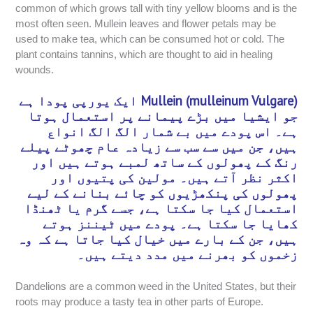
common of which grows tall with tiny yellow blooms and is the
most often seen. Mullein leaves and flower petals may be
used to make tea, which can be consumed hot or cold. The
plant contains tannins, which are thought to aid in healing
wounds.
Mullein (mulleinum Vulgare) ایک یورپی پودا ہے
جو ایشیا میں بڑے پیمانے پر استعمال ہوتا
ہے۔ اس پودے میں بے شمار الگ الگ انواع
ہیں، جن میں سے سب سے زیادہ عام چھوٹے پیلے
رنگ کے پھولوں کے ساتھ لمبے ہوتے ہیں اور
اکثر نظر آتے ہیں۔ مولین کی پتیوں اور
پھولوں کی پنکھڑیوں کو چائے بنانے کے لیے
استعمال کیا جا سکتا ہے، جسے گرم یا ٹھنڈا
کھایا جا سکتا ہے۔ پودے میں ٹیننز ہوتے
ہیں، جن کے بارے میں خیال کیا جاتا ہے کہ وہ
زخموں کو بھرنے میں مدد دیتے ہیں۔
Dandelions are a common weed in the United States, but their
roots may produce a tasty tea in other parts of Europe.