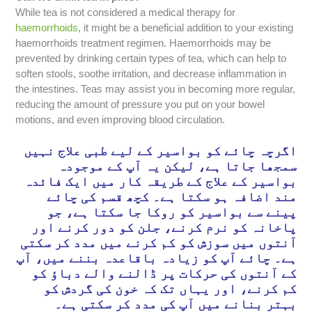
While tea is not considered a medical therapy for
haemorrhoids
, it might be a beneficial addition to your existing
haemorrhoids treatment regimen. Haemorrhoids may be
prevented by drinking certain types of tea, which can help to
soften stools, soothe irritation, and decrease inflammation in
the intestines. Teas may assist you in becoming more regular,
reducing the amount of pressure you put on your bowel
motions, and even improving blood circulation.
اگرچہ چائے کو بواسیر کے لیے طبی علاج نہیں
سمجھا جاتا ہے، لیکن یہ آپ کے موجودہ
بواسیر کے علاج کے طریقہ کار میں ایک فائدہ
مند اضافہ ہو سکتا ہے۔ کچھ قسم کی چائے
پینے سے بواسیر کو روکا جا سکتا ہے، جو
پاخانہ کو نرم کرنے، جلن کو دور کرنے اور
آنتوں میں سوزش کو کم کرنے میں مدد کر سکتی
ہے۔ چائے آپ کو زیادہ باقاعدہ بننے میں، آپ
کے آنتوں کی حرکات پر ڈالنے والے دباؤ کو
کم کرنے، اور یہاں تک کہ خون کی گردش کو
بہتر بنانے میں آپ کی مدد کر سکتی ہے۔