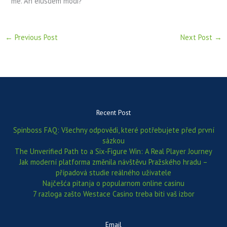
me. An eiusdem modi?
←
Previous Post
Next Post
→
Recent Post
Spinboss FAQ: Všechny odpovědi, které potřebujete před první
sázkou
The Unverified Path to a Six‑Figure Win: A Real Player Journey
Jak moderní platforma změnila návštěvu Pražského hradu –
případová studie reálného uživatele
Najčešća pitanja o popularnom online casinu
7 razloga zašto Westace Casino treba biti vaš izbor
Email