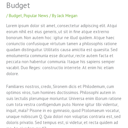
Budget
/
Budget
,
Popular News
/ By
Jack Megan
Lorem ipsum dolor sit amet, consectetur adipiscing elit. Atqui
eorum nihil est eius generis, ut sit in fine atque extrerno
bonorum. Non autem hoc: igitur ne illud quidem. Atque haec
coniunctio confusioque virtutum tamen a philosophis ratione
quadam distinguitur. Utilitatis causa amicitia est quaesita. Sed
emolumenta communia esse dicuntur, recte autem facta et
peccata non habentur communia. Itaque his sapiens semper
vacabit. Duo Reges: constructio interrete. At enim hic etiam
dolore.
Familiares nostros, credo, Sironem dicis et Philodemum, cum
optimos viros, tum homines doctissimos. Philosophi autem in
suis lectulis plerumque moriuntur. Universa enim illorum ratione
cum tota vestra confligendum puto. Nonne igitur tibi videntur,
inquit, mala? Pisone in eo gymnasio, quod Ptolomaeum vocatur,
unaque nobiscum Q. Quia dolori non voluptas contraria est, sed
doloris privatio. Sed tempus est, si videtur, et recta quidem ad