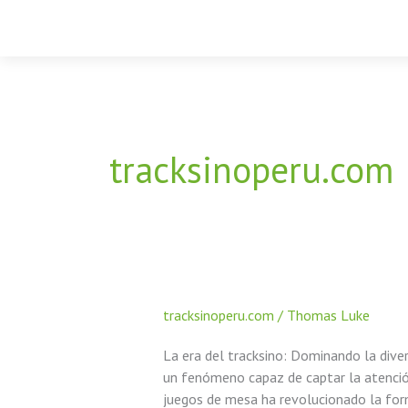
Skip
to
content
tracksinoperu.com
La
tracksinoperu.com
/
Thomas Luke
revolución
La era del tracksino: Dominando la diver
del
un fenómeno capaz de captar la atenció
tracksino
juegos de mesa ha revolucionado la for
monopoliza