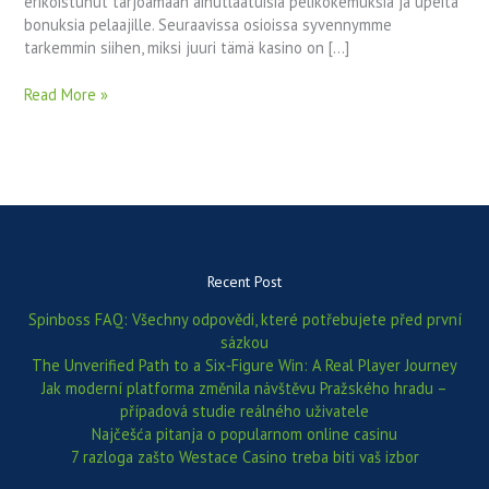
erikoistunut tarjoamaan ainutlaatuisia pelikokemuksia ja upeita
bonuksia pelaajille. Seuraavissa osioissa syvennymme
tarkemmin siihen, miksi juuri tämä kasino on […]
Read More »
Recent Post
Spinboss FAQ: Všechny odpovědi, které potřebujete před první
sázkou
The Unverified Path to a Six‑Figure Win: A Real Player Journey
Jak moderní platforma změnila návštěvu Pražského hradu –
případová studie reálného uživatele
Najčešća pitanja o popularnom online casinu
7 razloga zašto Westace Casino treba biti vaš izbor