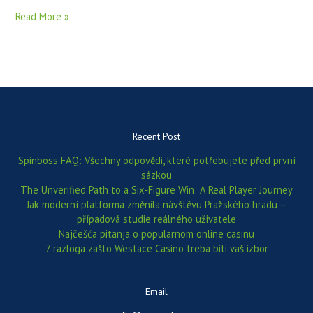
Apuesta
Read More »
Intensa
Recent Post
Spinboss FAQ: Všechny odpovědi, které potřebujete před první
sázkou
The Unverified Path to a Six‑Figure Win: A Real Player Journey
Jak moderní platforma změnila návštěvu Pražského hradu –
případová studie reálného uživatele
Najčešća pitanja o popularnom online casinu
7 razloga zašto Westace Casino treba biti vaš izbor
Email