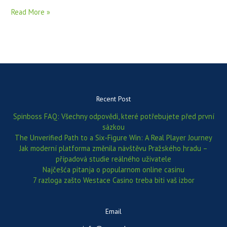
groots
Read More »
Recent Post
Spinboss FAQ: Všechny odpovědi, které potřebujete před první
sázkou
The Unverified Path to a Six‑Figure Win: A Real Player Journey
Jak moderní platforma změnila návštěvu Pražského hradu –
případová studie reálného uživatele
Najčešća pitanja o popularnom online casinu
7 razloga zašto Westace Casino treba biti vaš izbor
Email