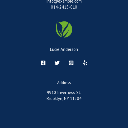
info@example.com
014-2415-010
Lucie Anderson
Address
9910 Inverness St.
Brooklyn, NY 11204