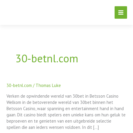
Skip
to
content
30-betnl.com
Ontdek
30-betnl.com
/
Thomas Luke
de
Verken de opwindende wereld van 30bet in Betsson Casino
spannende
Welkom in de betoverende wereld van 30bet binnen het
wereld
Betsson Casino, waar spanning en entertainment hand in hand
van
gaan. Dit casino biedt spelers een unieke kans om hun geluk te
30bet
beproeven en te genieten van een uitgebreide selectie
en
spellen die aan ieders wensen voldoen. In dit […]
win