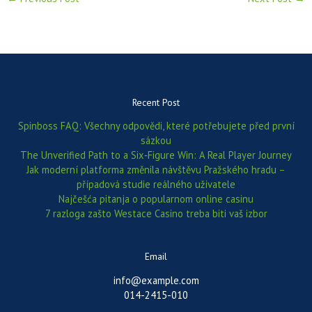
Recent Post
Spinboss FAQ: Všechny odpovědi, které potřebujete před první
sázkou
The Unverified Path to a Six‑Figure Win: A Real Player Journey
Jak moderní platforma změnila návštěvu Pražského hradu –
případová studie reálného uživatele
Najčešća pitanja o popularnom online casinu
7 razloga zašto Westace Casino treba biti vaš izbor
Email
info@example.com
014-2415-010