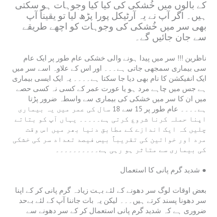
کے بالوں میں خُشکی کی کیا کیا وجوہات ہو سکتی
ہیں۔ اگر آپ نے یہ آرٹیکل پورا پڑھ لیا تو یقیناً آپ
بھی سر میں خُشکی کی وجوہات کو اچھے طریقے
سے جان جائیں گے۔
ناظرین !!! سر میں پیدا ہونے والی خشکی عام طور پر ایک عام
سی بیماری سمجھی جاتی ہے۔۔۔ اور اس کے علاوہ اسے سر میں
ایک انفیکشن کا نام بھی دیا جا سکتا ہے۔۔۔۔ یہ ایک ایسی بیماری
ہے جس میں چاہے مرد ہو یا عورت عمر کے کسی نہ کسی حصے
میں ان کا سر میں خشکی کی بیماری سے واسطہ ضرور پڑتا
ہے۔۔۔۔ عام طور پر 15 سے 18 سال کی عمر میں یہ بیماری
اپنا حملہ کرنا شروع کرتی ہے۔۔۔۔۔ یہاں آپ کو بتاتے
چلیں کہ ایک اندازے کے مطابق دنیا بھر میں اس وقت
مرد اور خواتین کی تقریباً بیس فیصد تعداد سر کی خشکی
کی بیماری سے متاثر ہو رہی ہے۔۔۔۔۔۔۔۔۔۔
شدید گرم پانی کا استعمال ●
بعض اوقات لوگ سر دھونے کے لئے بہت زیادہ گرم پانی کر کے اپنا
سر دھونا پسند کرتے ہیں۔۔۔ لیکن یہ بات جاننا آپ کے لئے بےحد
ضروری ہے کہ شدید گرم پانی استعمال کر کے سر دھونے سے