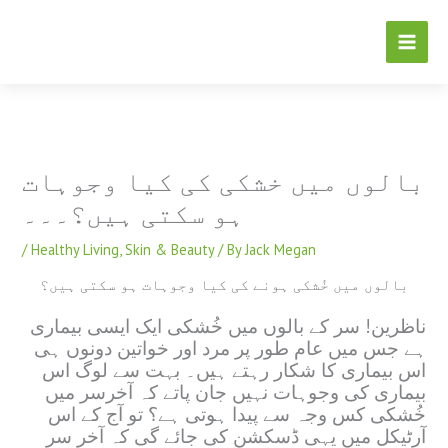
Skip
to
content
بالوں میں خشکی کی کیا وجوہات
ہو سکتی ہیں؟۔۔۔
/
Healthy Living
,
Skin & Beauty
/ By
Jack Megan
بالوں میں خُشکی ہونے کی کیا وجوہات ہو سکتی ہیں؟
ناظرین! سر کے بالوں میں خُشکی ایک ایسی بیماری
ہے جس میں عام طور پر مرد اور خواتین دونوں ہی
اس بیماری کا شکار رہتے ہیں۔ بہت سے لوگ اس
بیماری کی وجوہات نہیں جان پاتے کہ آخرسر میں
خُشکی کس وجہ سے پیدا ہوتی ہے؟ تو آج کے اس
آرٹیکل میں یہی ڈسکشن کی جائے گی کہ آخر سر