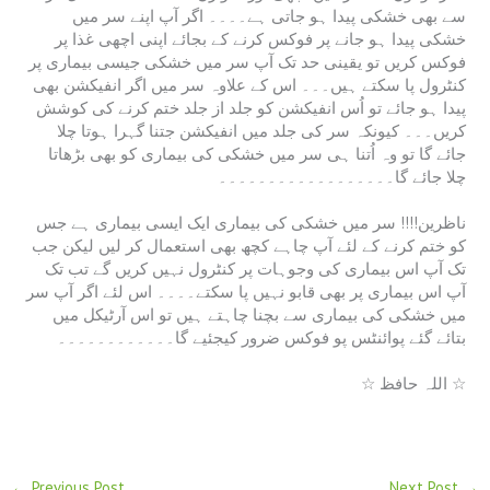
سے بھی خشکی پیدا ہو جاتی ہے۔۔۔۔ اگر آپ اپنے سر میں
خشکی پیدا ہو جانے پر فوکس کرنے کے بجائے اپنی اچھی غذا پر
فوکس کریں تو یقینی حد تک آپ سر میں خشکی جیسی بیماری پر
کنٹرول پا سکتے ہیں۔۔۔ اس کے علاوہ سر میں اگر انفیکشن بھی
پیدا ہو جائے تو اُس انفیکشن کو جلد از جلد ختم کرنے کی کوشش
کریں۔۔۔ کیونکہ سر کی جلد میں انفیکشن جتنا گہرا ہوتا چلا
جائے گا تو وہ اُتنا ہی سر میں خشکی کی بیماری کو بھی بڑھاتا
چلا جائے گا۔۔۔۔۔۔۔۔۔۔۔۔۔۔۔۔۔۔
ناظرین!!!! سر میں خشکی کی بیماری ایک ایسی بیماری ہے جس
کو ختم کرنے کے لئے آپ چاہے کچھ بھی استعمال کر لیں لیکن جب
تک آپ اس بیماری کی وجوہات پر کنٹرول نہیں کریں گے تب تک
آپ اس بیماری پر بھی قابو نہیں پا سکتے۔۔۔۔ اس لئے اگر آپ سر
میں خشکی کی بیماری سے بچنا چاہتے ہیں تو اس آرٹیکل میں
بتائے گئے پوائنٹس پو فوکس ضرور کیجئیے گا۔۔۔۔۔۔۔۔۔۔۔۔
☆ اللہ حافظ ☆
←
Previous Post
Next Post
→