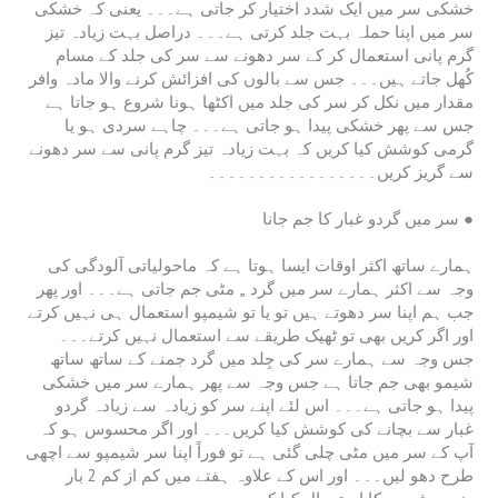
خشکی سر میں ایک شدد اختیار کر جاتی ہے۔۔۔ یعنی کہ خشکی
سر میں اپنا حملہ بہت جلد کرتی ہے۔۔۔ دراصل بہت زیادہ تیز
گرم پانی استعمال کر کے سر دھونے سے سر کی جلد کے مسام
کُھل جاتے ہیں۔۔۔ جس سے بالوں کی افزائش کرنے والا مادہ وافر
مقدار میں نکل کر سر کی جلد میں اکٹھا ہونا شروع ہو جاتا ہے
جس سے پھر خشکی پیدا ہو جاتی ہے۔۔۔ چاہے سردی ہو یا
گرمی کوشش کیا کریں کہ بہت زیادہ تیز گرم پانی سے سر دھونے
سے گریز کریں۔۔۔۔۔۔۔۔۔۔۔۔۔۔۔۔۔
سر میں گردو غبار کا جم جانا ●
ہمارے ساتھ اکثر اوقات ایسا ہوتا ہے کہ ماحولیاتی آلودگی کی
وجہ سے اکثر ہمارے سر میں گرد ,, مٹی جم جاتی ہے۔۔۔ اور پھر
جب ہم اپنا سر دھوتے ہیں تو یا تو شیمپو استعمال ہی نہیں کرتے
اور اگر کریں بھی تو ٹھیک طریقے سے استعمال نہیں کرتے۔۔۔
جس وجہ سے ہمارے سر کی جِلد میں گرد جمنے کے ساتھ ساتھ
شیمو بھی جم جاتا ہے جس وجہ سے پھر ہمارے سر میں خشکی
پیدا ہو جاتی ہے۔۔۔ اس لئے اپنے سر کو زیادہ سے زیادہ گردو
غبار سے بچانے کی کوشش کیا کریں۔۔۔ اور اگر محسوس ہو کہ
آپ کے سر میں مٹی چلی گئی ہے تو فوراً اپنا سر شیمپو سے اچھی
طرح دھو لیں۔۔۔ اور اس کے علاوہ ہفتے میں کم از کم 2 بار