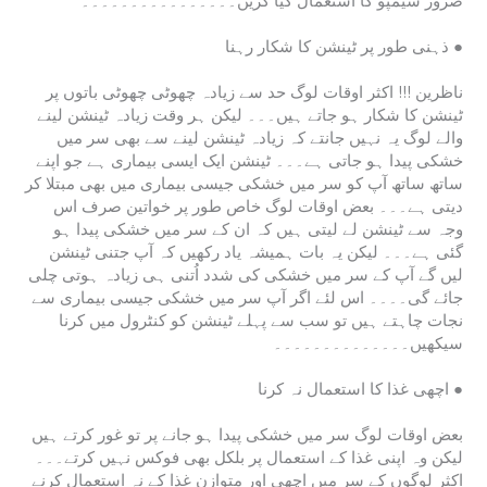
ضرور شیمپو کا استعمال کیا کریں۔۔۔۔۔۔۔۔۔۔۔۔۔۔۔۔
ذہنی طور پر ٹینشن کا شکار رہنا ●
ناظرین !!! اکثر اوقات لوگ حد سے زیادہ چھوٹی چھوٹی باتوں پر
ٹینشن کا شکار ہو جاتے ہیں۔۔۔ لیکن ہر وقت زیادہ ٹینشن لینے
والے لوگ یہ نہیں جانتے کہ زیادہ ٹینشن لینے سے بھی سر میں
خشکی پیدا ہو جاتی ہے۔۔۔ ٹینشن ایک ایسی بیماری ہے جو اپنے
ساتھ ساتھ آپ کو سر میں خشکی جیسی بیماری میں بھی مبتلا کر
دیتی ہے۔۔۔ بعض اوقات لوگ خاص طور پر خواتین صرف اس
وجہ سے ٹینشن لے لیتی ہیں کہ ان کے سر میں خشکی پیدا ہو
گئی ہے۔۔۔ لیکن یہ بات ہمیشہ یاد رکھیں کہ آپ جتنی ٹینشن
لیں گے آپ کے سر میں خشکی کی شدد اُتنی ہی زیادہ ہوتی چلی
جائے گی۔۔۔۔ اس لئے اگر آپ سر میں خشکی جیسی بیماری سے
نجات چاہتے ہیں تو سب سے پہلے ٹینشن کو کنٹرول میں کرنا
سیکھیں۔۔۔۔۔۔۔۔۔۔۔۔۔۔
اچھی غذا کا استعمال نہ کرنا ●
بعض اوقات لوگ سر میں خشکی پیدا ہو جانے پر تو غور کرتے ہیں
لیکن وہ اپنی غذا کے استعمال پر بلکل بھی فوکس نہیں کرتے۔۔۔
اکثر لوگوں کے سر میں اچھی اور متوازن غذا کے نہ استعمال کرنے