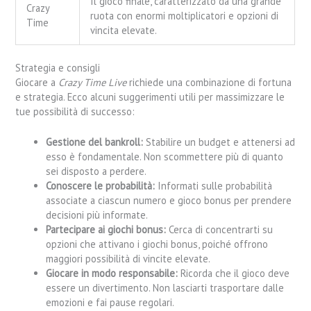
Il gioco finale, caratterizzato da una grande
Crazy
ruota con enormi moltiplicatori e opzioni di
Time
vincita elevate.
Strategia e consigli
Giocare a
Crazy Time Live
richiede una combinazione di fortuna
e strategia. Ecco alcuni suggerimenti utili per massimizzare le
tue possibilità di successo:
Gestione del bankroll:
Stabilire un budget e attenersi ad
esso è fondamentale. Non scommettere più di quanto
sei disposto a perdere.
Conoscere le probabilità:
Informati sulle probabilità
associate a ciascun numero e gioco bonus per prendere
decisioni più informate.
Partecipare ai giochi bonus:
Cerca di concentrarti su
opzioni che attivano i giochi bonus, poiché offrono
maggiori possibilità di vincite elevate.
Giocare in modo responsabile:
Ricorda che il gioco deve
essere un divertimento. Non lasciarti trasportare dalle
emozioni e fai pause regolari.