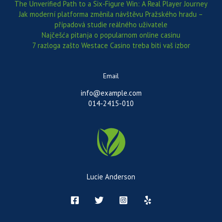
The Unverified Path to a Six‑Figure Win: A Real Player Journey
Jak moderní platforma změnila návštěvu Pražského hradu –
případová studie reálného uživatele
Najčešća pitanja o popularnom online casinu
7 razloga zašto Westace Casino treba biti vaš izbor
Email
info@example.com
014-2415-010
Lucie Anderson