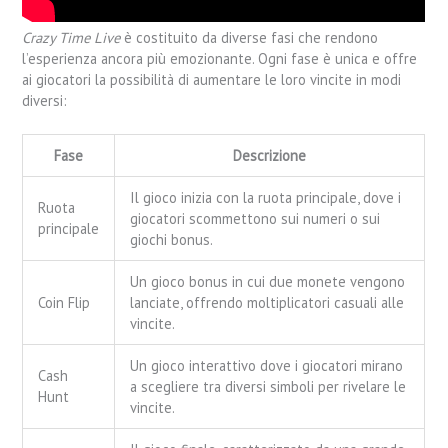
Crazy Time Live
è costituito da diverse fasi che rendono
l’esperienza ancora più emozionante. Ogni fase è unica e offre
ai giocatori la possibilità di aumentare le loro vincite in modi
diversi:
Fase
Descrizione
Il gioco inizia con la ruota principale, dove i
Ruota
giocatori scommettono sui numeri o sui
principale
giochi bonus.
Un gioco bonus in cui due monete vengono
Coin Flip
lanciate, offrendo moltiplicatori casuali alle
vincite.
Un gioco interattivo dove i giocatori mirano
Cash
a scegliere tra diversi simboli per rivelare le
Hunt
vincite.