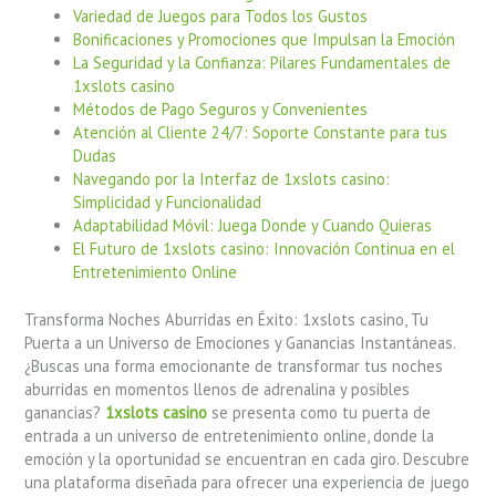
Variedad de Juegos para Todos los Gustos
Bonificaciones y Promociones que Impulsan la Emoción
La Seguridad y la Confianza: Pilares Fundamentales de
1xslots casino
Métodos de Pago Seguros y Convenientes
Atención al Cliente 24/7: Soporte Constante para tus
Dudas
Navegando por la Interfaz de 1xslots casino:
Simplicidad y Funcionalidad
Adaptabilidad Móvil: Juega Donde y Cuando Quieras
El Futuro de 1xslots casino: Innovación Continua en el
Entretenimiento Online
Transforma Noches Aburridas en Éxito: 1xslots casino, Tu
Puerta a un Universo de Emociones y Ganancias Instantáneas.
¿Buscas una forma emocionante de transformar tus noches
aburridas en momentos llenos de adrenalina y posibles
ganancias?
1xslots casino
se presenta como tu puerta de
entrada a un universo de entretenimiento online, donde la
emoción y la oportunidad se encuentran en cada giro. Descubre
una plataforma diseñada para ofrecer una experiencia de juego