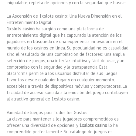
inigualable, repleta de opciones y con la seguridad que buscas.
La Ascensión de 1xslots casino: Una Nueva Dimensión en el
Entretenimiento Digital
1xslots casino
ha surgido como una plataforma de
entretenimiento digital que ha capturado la atención de los
jugadores en búsqueda de una experiencia innovadora en el
mundo de los casinos en línea. Su popularidad no es casualidad,
sino el resultado de una combinación de factores: una amplia
selección de juegos, una interfaz intuitiva y fácil de usar, y un
compromiso con la seguridad y la transparencia. Esta
plataforma permite a los usuarios disfrutar de sus juegos
favoritos desde cualquier lugar y en cualquier momento,
accesibles a través de dispositivos móviles y computadoras. La
facilidad de acceso sumada a la emoción del juego contribuyen
al atractivo general de 1xslots casino.
Variedad de Juegos para Todos los Gustos
La clave para mantener a los jugadores comprometidos es
ofrecer una diversidad de opciones, y
1xslots casino
lo ha
comprendido perfectamente. Su catálogo de juegos es