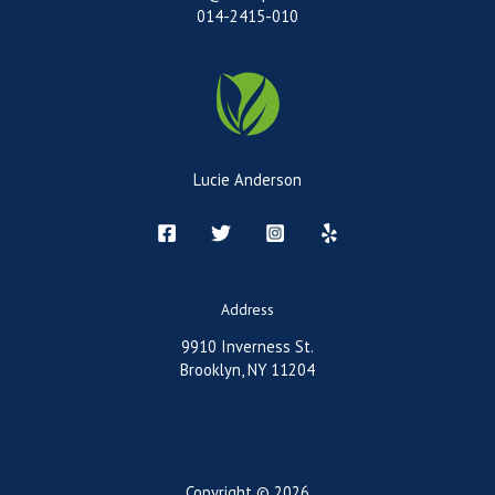
014-2415-010
Lucie Anderson
Address
9910 Inverness St.
Brooklyn, NY 11204
Copyright © 2026