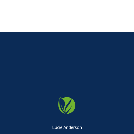
Lucie Anderson