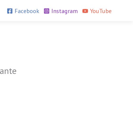
Facebook
Instagram
YouTube
vante