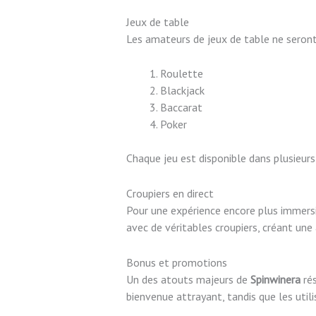
Jeux de table
Les amateurs de jeux de table ne seront
Roulette
Blackjack
Baccarat
Poker
Chaque jeu est disponible dans plusieurs 
Croupiers en direct
Pour une expérience encore plus immers
avec de véritables croupiers, créant un
Bonus et promotions
Un des atouts majeurs de
Spinwinera
rés
bienvenue attrayant, tandis que les uti