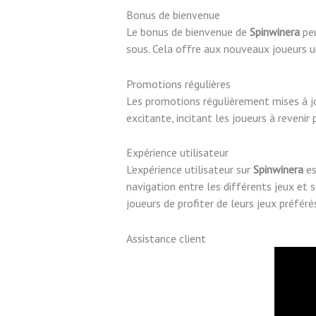
Bonus de bienvenue
Le bonus de bienvenue de
Spinwinera
peu
sous. Cela offre aux nouveaux joueurs un
Promotions régulières
Les promotions régulièrement mises à jou
excitante, incitant les joueurs à revenir
Expérience utilisateur
L’expérience utilisateur sur
Spinwinera
es
navigation entre les différents jeux et
joueurs de profiter de leurs jeux préférés
Assistance client