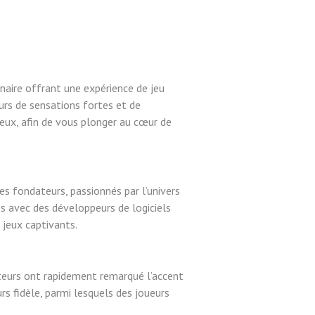
ire offrant une expérience de jeu
eurs de sensations fortes et de
 jeux, afin de vous plonger au cœur de
es fondateurs, passionnés par l’univers
ues avec des développeurs de logiciels
 jeux captivants.
ateurs ont rapidement remarqué l’accent
urs fidèle, parmi lesquels des joueurs