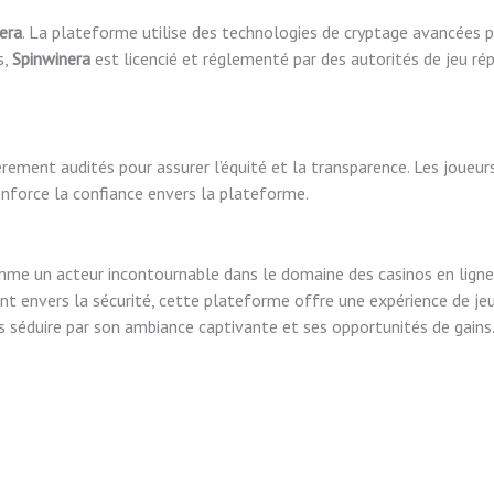
era
. La plateforme utilise des technologies de cryptage avancées 
s,
Spinwinera
est licencié et réglementé par des autorités de jeu rép
rement audités pour assurer l’équité et la transparence. Les joueur
 renforce la confiance envers la plateforme.
me un acteur incontournable dans le domaine des casinos en ligne.
t envers la sécurité, cette plateforme offre une expérience de j
 séduire par son ambiance captivante et ses opportunités de gains. 