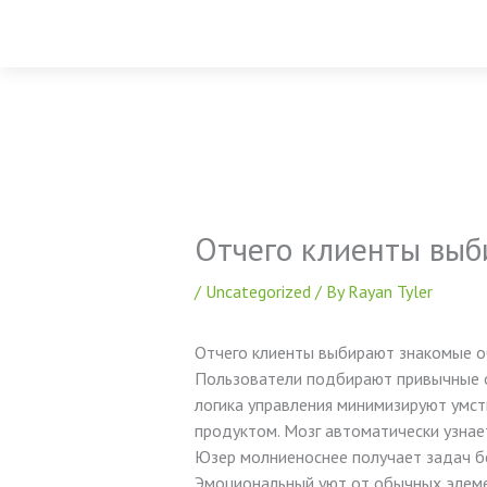
Skip
to
content
Отчего клиенты выб
/
Uncategorized
/ By
Rayan Tyler
Отчего клиенты выбирают знакомые 
Пользователи подбирают привычные о
логика управления минимизируют умс
продуктом. Мозг автоматически узнае
Юзер молниеноснее получает задач б
Эмоциональный уют от обычных элеме