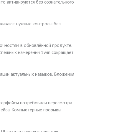
то активируются без сознательного
скивают нужные контролы без
очностям в обновлённой продукте.
зуспешных намерений 1win сокращает
ации актуальных навыков. Вложения
нтерфейсы потребовали пересмотра
фейса. Компьютерные прорывы
 UI создаёт препятствия для