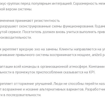
кус-группах перед популярным интеграцией. Соразмерность ме
ной версии системы.
зменения принимают резистентность
разрушают сконструированные схемы функционирования. Годам
утой сервисе. Посетитель должен вновь учиться выполнять пр
роизводительности.
 укрепляет вредную эхо на замены. Клиенты направляются на у
ачивание привычного системы воспринимается мощнее, aniżeli 
аптации всей команды в организационной атмосфере. Компании
ности в промежуток приспособления сказывается на KPI.
крепляет отторжение улучшений. Люди не способны перейти на
 возражение и искание альтернативных вариантов. Разработчи
и в последовательности.