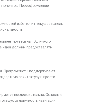
омпонентов. Переоформление
ожностей избыточит текущее панель
циональности.
еориентируется на публичного
ые идеи должны предоставлять
ми. Программисты поддерживают
андартную архитектуру и просто
ируются последовательно. Основные
оявшуюся логичность навигации.