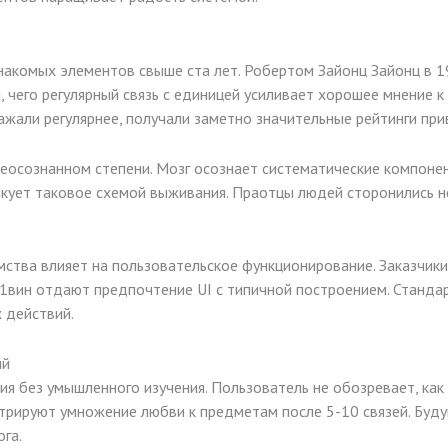
накомых элементов свыше ста лет. Робертом Зайонц Зайонц в 
, чего регулярный связь с единицей усиливает хорошее мнение к
ажали регулярнее, получали заметно значительные рейтинги при
еосознанном степени. Мозг осознает систематические компонен
лкует таковое схемой выживания. Праотцы людей сторонились 
мства влияет на пользовательское функционирование. Заказчик
 1вин отдают предпочтение UI с типичной построением. Станд
 действий.
ий
я без умышленного изучения. Пользователь не обозревает, ка
трируют умножение любви к предметам после 5-10 связей. Бу
га.