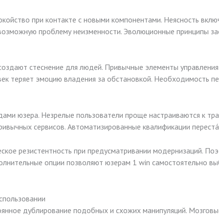
койство при контакте с новыми компонентами. Неясность вклю
 возможную проблему неизменности. Эволюционные принципы з
создают стеснение для людей. Привычные элементы управления
век теряет эмоцию владения за обстановкой. Необходимость пе
одами юзера. Незрелые пользователи проще настраиваются к тр
ривычных сервисов. Автоматизированные квалификации переста
ское резистентность при предусматривании модернизаций. По
олнительные опции позволяют юзерам 1 win самостоятельно вы
спользовании
янное дублирование подобных и схожих манипуляций. Мозговые