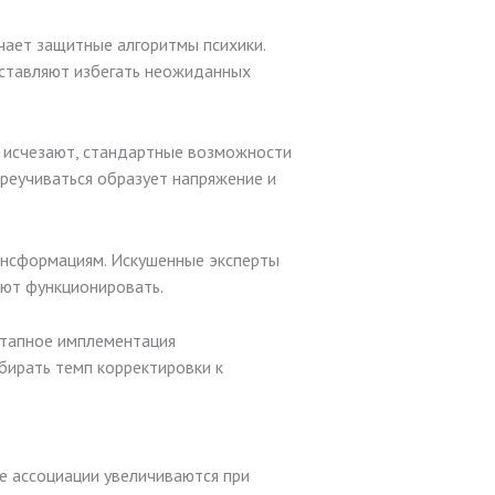
чает защитные алгоритмы психики.
аставляют избегать неожиданных
 исчезают, стандартные возможности
реучиваться образует напряжение и
ансформациям. Искушенные эксперты
́ют функционировать.
этапное имплементация
бирать темп корректировки к
 ассоциации увеличиваются при