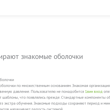
ирают знакомые оболочки
оболочки
болочки по множественным основаниям. Знакомая организация
твенную давление. Пользователю не понадобится
1вин вход
опят
т шаблоны, что появлялись прежде. Стандартные компоненты о
ез экстра обучения. Знакомые подходы сохраняют период и ми
нтов наращивает радость системой.