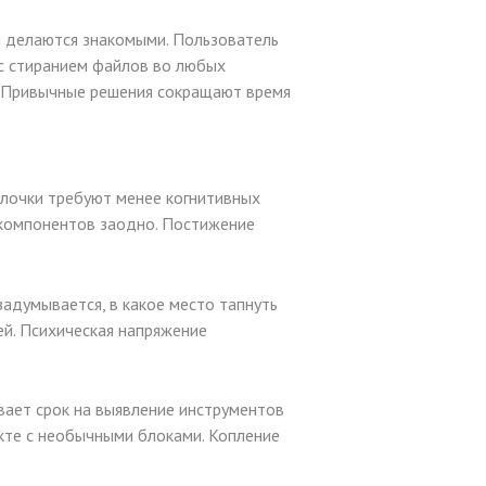
 делаются знакомыми. Пользователь
 с стиранием файлов во любых
. Привычные решения сокращают время
лочки требуют менее когнитивных
 компонентов заодно. Постижение
адумывается, в какое место тапнуть
й. Психическая напряжение
вает срок на выявление инструментов
акте с необычными блоками. Копление