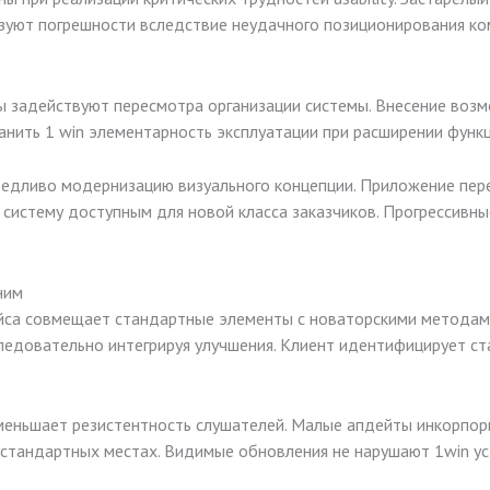
зуют погрешности вследствие неудачного позиционирования к
задействуют пересмотра организации системы. Внесение возм
анить 1 win элементарность эксплуатации при расширении функ
ведливо модернизацию визуального концепции. Приложение пер
 систему доступным для новой класса заказчиков. Прогрессивн
ним
йса совмещает стандартные элементы с новаторскими метода
едовательно интегрируя улучшения. Клиент идентифицирует ст
меньшает резистентность слушателей. Малые апдейты инкорпор
стандартных местах. Видимые обновления не нарушают 1win уст