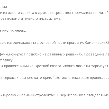
тами
и из одного сервиса в другое посредством нормализации диза
без вспомогательного инструктажа.
 многих мерах:
ются одинаковыми в основной части программ. Комбинация Ctrl
ункционируют подобно на различных решениях. Проведение ле
графику.
ж приложениями конкретной класса. Иконка дискеты маркирует 
я в сервисах единого категории. Текстовые текстовые процесс
ектировку к новым инструментам. Юзер использует стандартные