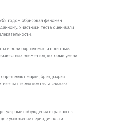
1968 годом обрисовал феномен
 данному. Участники теста оценивали
влекательности.
ты в роли охраняемые и понятные.
неизвестных элементов, которые умели
и определяют марки, брендмарки
артные паттерны контакта снижают
к регулярные побуждения отражаются
дущее умножение периодичности