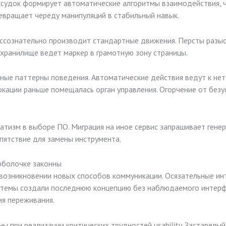
судок формирует автоматические алгоритмы взаимодействия, ч
евращает череду манипуляций в стабильный навык.
ессознательно производит стандартные движения. Персты разы
 хранилище ведет маркер в грамотную зону страницы.
ые паттерны поведения. Автоматические действия ведут к нет
локации раньше помещалась орган управления. Огорчение от бе
тизм в выборе ПО. Миграция на иное сервис запрашивает генер
пятствие для замены инструмента.
 оболочке законны
 возникновении новых способов коммуникации. Осязательные и
истемы создали последнюю концепцию без наблюдаемого интер
ия переживания.
 при реализации критических трудностей usability. Застарелый