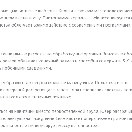
с помощью видимые шаблоны. Кнопки с схожим местоположением
едном вышнем углу. Пиктограмма корзины 1 win ассоциируется
одства облегчает взаимодействие с современными программами
отенциальные расходы на обработку информации. Знакомые обо
ая резерв обладает конечный размер и способна содержать 5-9
ь побочными сведениями.
образуются в непроизвольные манипуляции. Пользователь не з
ия операций раскрепощает запасы для исполнения сложных целе
ия находятся в типичных локациях.
ься на навигации вместо первостепенной труда. Юзер растрачи
нтеллектуальная изнурение 1вин настает оперативнее при конт
ективность и минимизирует массу неточностей.