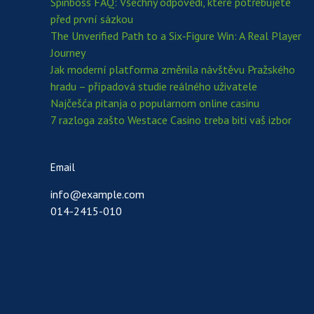
Spinboss FAQ: Všechny odpovědi, které potřebujete
před první sázkou
The Unverified Path to a Six‑Figure Win: A Real Player
Journey
Jak moderní platforma změnila návštěvu Pražského
hradu – případová studie reálného uživatele
Najčešća pitanja o popularnom online casinu
7 razloga zašto Westace Casino treba biti vaš izbor
Email
info@example.com
014-2415-010