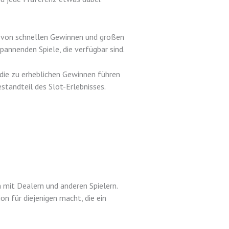
l von schnellen Gewinnen und großen
spannenden Spiele, die verfügbar sind.
 die zu erheblichen Gewinnen führen
standteil des Slot-Erlebnisses.
n mit Dealern und anderen Spielern.
n für diejenigen macht, die ein