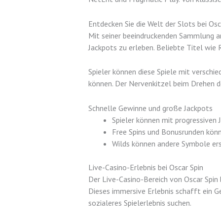
Entdecken Sie die Welt der Slots bei Osc
Mit seiner beeindruckenden Sammlung an
Jackpots zu erleben. Beliebte Titel wie R
Spieler können diese Spiele mit verschi
können. Der Nervenkitzel beim Drehen de
Schnelle Gewinne und große Jackpots
Spieler können mit progressiven 
Free Spins und Bonusrunden kön
Wilds können andere Symbole er
Live-Casino-Erlebnis bei Oscar Spin
Der Live-Casino-Bereich von Oscar Spin b
Dieses immersive Erlebnis schafft ein G
sozialeres Spielerlebnis suchen.