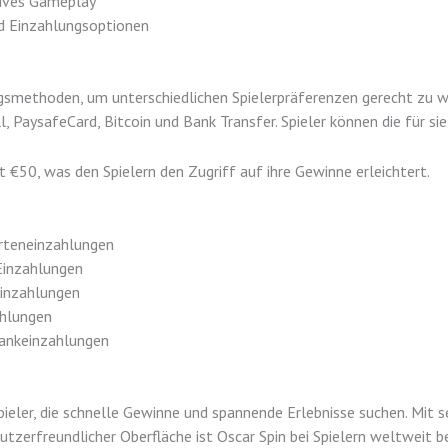
sives Gameplay
d Einzahlungsoptionen
ngsmethoden, um unterschiedlichen Spielerpräferenzen gerecht zu w
ll, PaysafeCard, Bitcoin und Bank Transfer. Spieler können die für 
€50, was den Spielern den Zugriff auf ihre Gewinne erleichtert.
arteneinzahlungen
-Einzahlungen
einzahlungen
ahlungen
Bankeinzahlungen
Spieler, die schnelle Gewinne und spannende Erlebnisse suchen. Mit s
erfreundlicher Oberfläche ist Oscar Spin bei Spielern weltweit b