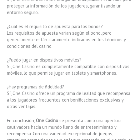
proteger la información de los jugadores, garantizando un
entorno seguro.
¿Cuál es el requisito de apuesta para los bonos?
Los requisitos de apuesta varían según el bono, pero
generalmente están claramente indicados en los términos y
condiciones del casino.
¿Puedo jugar en dispositivos móviles?
Sí, One Casino es completamente compatible con dispositivos
móviles, lo que permite jugar en tablets y smartphones.
¿Hay programas de fidelidad?
Sí, One Casino ofrece un programa de lealtad que recompensa
a los jugadores frecuentes con bonificaciones exclusivas y
otras ventajas.
En conclusión,
One Casino
se presenta como una apertura
cautivadora hacia un mundo lleno de entretenimiento y
recompensa. Con una variedad excepcional de juegos,