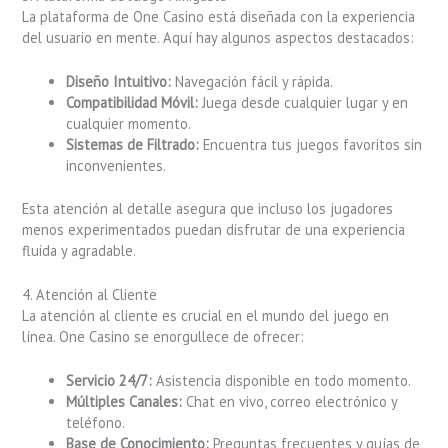
La plataforma de One Casino está diseñada con la experiencia
del usuario en mente. Aquí hay algunos aspectos destacados:
Diseño Intuitivo:
Navegación fácil y rápida.
Compatibilidad Móvil:
Juega desde cualquier lugar y en
cualquier momento.
Sistemas de Filtrado:
Encuentra tus juegos favoritos sin
inconvenientes.
Esta atención al detalle asegura que incluso los jugadores
menos experimentados puedan disfrutar de una experiencia
fluida y agradable.
4. Atención al Cliente
La atención al cliente es crucial en el mundo del juego en
línea. One Casino se enorgullece de ofrecer:
Servicio 24/7:
Asistencia disponible en todo momento.
Múltiples Canales:
Chat en vivo, correo electrónico y
teléfono.
Base de Conocimiento:
Preguntas frecuentes y guías de