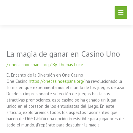
Skip
to
content
La magia de ganar en Casino Uno
/
onecasinoespana.org
/ By
Thomas Luke
El Encanto de la Diversión en One Casino
One Casino
https://onecasinoespana.org/
ha revolucionado la
forma en que experimentamos el mundo de los juegos de azar.
Desde su impresionante selección de juegos hasta sus
atractivas promociones, este casino se ha ganado un lugar
único en el corazón de los entusiastas del juego. En este
artículo, exploraremos todos los aspectos fascinantes que
hacen de
One Casino
una opción irresistible para jugadores de
todo el mundo. ¡Prepárate para descubrir la magia!