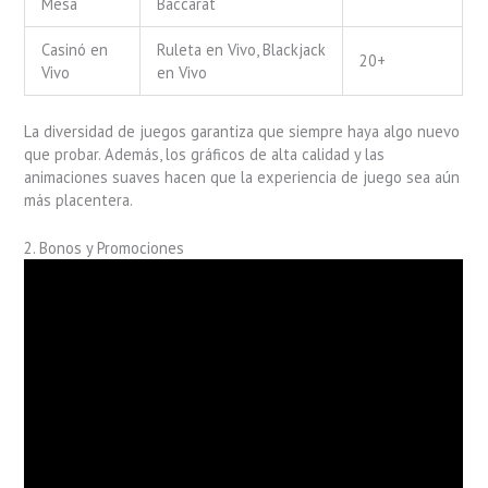
Mesa
Baccarat
Casinó en
Ruleta en Vivo, Blackjack
20+
Vivo
en Vivo
La diversidad de juegos garantiza que siempre haya algo nuevo
que probar. Además, los gráficos de alta calidad y las
animaciones suaves hacen que la experiencia de juego sea aún
más placentera.
2. Bonos y Promociones