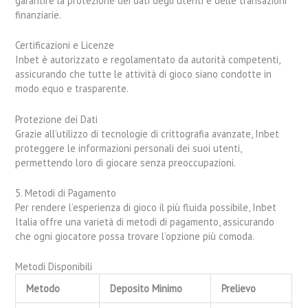
garantire la protezione dei dati degli utenti e delle transazioni
finanziarie.
Certificazioni e Licenze
Inbet è autorizzato e regolamentato da autorità competenti,
assicurando che tutte le attività di gioco siano condotte in
modo equo e trasparente.
Protezione dei Dati
Grazie all’utilizzo di tecnologie di crittografia avanzate, Inbet
proteggere le informazioni personali dei suoi utenti,
permettendo loro di giocare senza preoccupazioni.
5. Metodi di Pagamento
Per rendere l’esperienza di gioco il più fluida possibile, Inbet
Italia offre una varietà di metodi di pagamento, assicurando
che ogni giocatore possa trovare l’opzione più comoda.
Metodi Disponibili
Metodo
Deposito Minimo
Prelievo