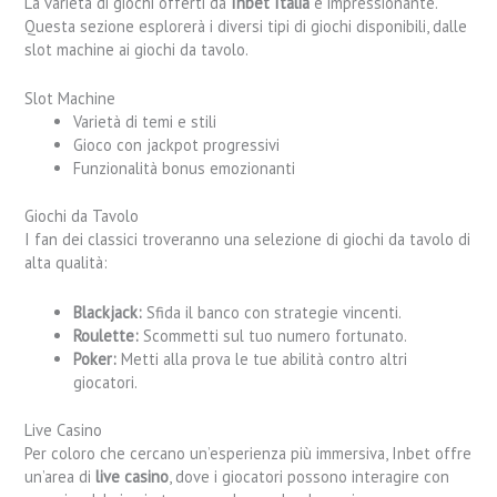
La varietà di giochi offerti da
Inbet Italia
è impressionante.
Questa sezione esplorerà i diversi tipi di giochi disponibili, dalle
slot machine ai giochi da tavolo.
Slot Machine
Varietà di temi e stili
Gioco con jackpot progressivi
Funzionalità bonus emozionanti
Giochi da Tavolo
I fan dei classici troveranno una selezione di giochi da tavolo di
alta qualità:
Blackjack:
Sfida il banco con strategie vincenti.
Roulette:
Scommetti sul tuo numero fortunato.
Poker:
Metti alla prova le tue abilità contro altri
giocatori.
Live Casino
Per coloro che cercano un’esperienza più immersiva, Inbet offre
un’area di
live casino
, dove i giocatori possono interagire con