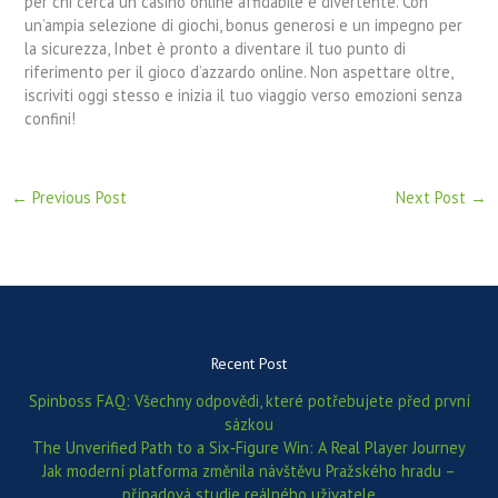
per chi cerca un casinò online affidabile e divertente. Con
un’ampia selezione di giochi, bonus generosi e un impegno per
la sicurezza, Inbet è pronto a diventare il tuo punto di
riferimento per il gioco d’azzardo online. Non aspettare oltre,
iscriviti oggi stesso e inizia il tuo viaggio verso emozioni senza
confini!
←
Previous Post
Next Post
→
Recent Post
Spinboss FAQ: Všechny odpovědi, které potřebujete před první
sázkou
The Unverified Path to a Six‑Figure Win: A Real Player Journey
Jak moderní platforma změnila návštěvu Pražského hradu –
případová studie reálného uživatele