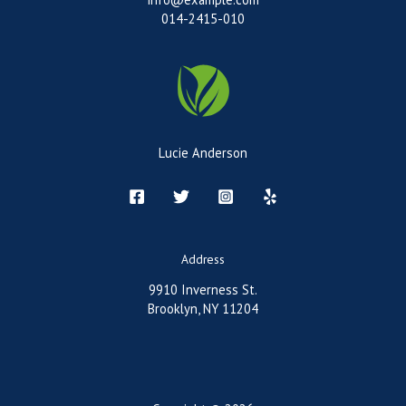
014-2415-010
Lucie Anderson
Address
9910 Inverness St.
Brooklyn, NY 11204