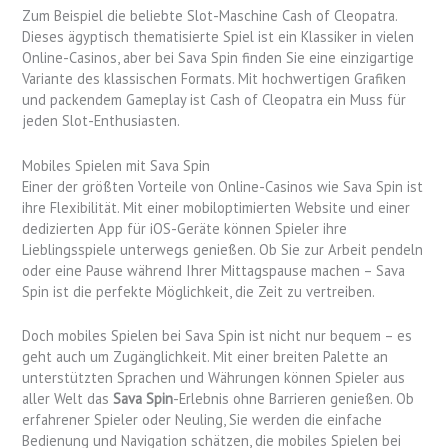
Zum Beispiel die beliebte Slot-Maschine Cash of Cleopatra.
Dieses ägyptisch thematisierte Spiel ist ein Klassiker in vielen
Online-Casinos, aber bei Sava Spin finden Sie eine einzigartige
Variante des klassischen Formats. Mit hochwertigen Grafiken
und packendem Gameplay ist Cash of Cleopatra ein Muss für
jeden Slot-Enthusiasten.
Mobiles Spielen mit Sava Spin
Einer der größten Vorteile von Online-Casinos wie Sava Spin ist
ihre Flexibilität. Mit einer mobiloptimierten Website und einer
dedizierten App für iOS-Geräte können Spieler ihre
Lieblingsspiele unterwegs genießen. Ob Sie zur Arbeit pendeln
oder eine Pause während Ihrer Mittagspause machen – Sava
Spin ist die perfekte Möglichkeit, die Zeit zu vertreiben.
Doch mobiles Spielen bei Sava Spin ist nicht nur bequem – es
geht auch um Zugänglichkeit. Mit einer breiten Palette an
unterstützten Sprachen und Währungen können Spieler aus
aller Welt das
Sava Spin
-Erlebnis ohne Barrieren genießen. Ob
erfahrener Spieler oder Neuling, Sie werden die einfache
Bedienung und Navigation schätzen, die mobiles Spielen bei