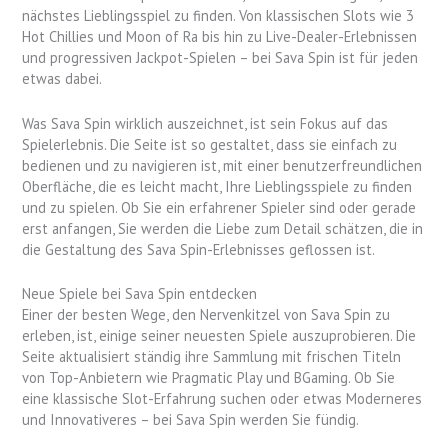
nächstes Lieblingsspiel zu finden. Von klassischen Slots wie 3
Hot Chillies und Moon of Ra bis hin zu Live-Dealer-Erlebnissen
und progressiven Jackpot-Spielen – bei Sava Spin ist für jeden
etwas dabei.
Was Sava Spin wirklich auszeichnet, ist sein Fokus auf das
Spielerlebnis. Die Seite ist so gestaltet, dass sie einfach zu
bedienen und zu navigieren ist, mit einer benutzerfreundlichen
Oberfläche, die es leicht macht, Ihre Lieblingsspiele zu finden
und zu spielen. Ob Sie ein erfahrener Spieler sind oder gerade
erst anfangen, Sie werden die Liebe zum Detail schätzen, die in
die Gestaltung des Sava Spin-Erlebnisses geflossen ist.
Neue Spiele bei Sava Spin entdecken
Einer der besten Wege, den Nervenkitzel von Sava Spin zu
erleben, ist, einige seiner neuesten Spiele auszuprobieren. Die
Seite aktualisiert ständig ihre Sammlung mit frischen Titeln
von Top-Anbietern wie Pragmatic Play und BGaming. Ob Sie
eine klassische Slot-Erfahrung suchen oder etwas Moderneres
und Innovativeres – bei Sava Spin werden Sie fündig.