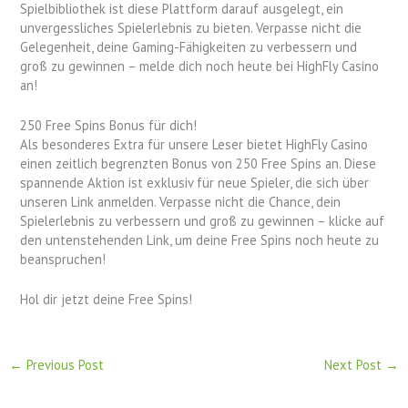
Spielbibliothek ist diese Plattform darauf ausgelegt, ein
unvergessliches Spielerlebnis zu bieten. Verpasse nicht die
Gelegenheit, deine Gaming-Fähigkeiten zu verbessern und
groß zu gewinnen – melde dich noch heute bei HighFly Casino
an!
250 Free Spins Bonus für dich!
Als besonderes Extra für unsere Leser bietet HighFly Casino
einen zeitlich begrenzten Bonus von 250 Free Spins an. Diese
spannende Aktion ist exklusiv für neue Spieler, die sich über
unseren Link anmelden. Verpasse nicht die Chance, dein
Spielerlebnis zu verbessern und groß zu gewinnen – klicke auf
den untenstehenden Link, um deine Free Spins noch heute zu
beanspruchen!
Hol dir jetzt deine Free Spins!
←
Previous Post
Next Post
→