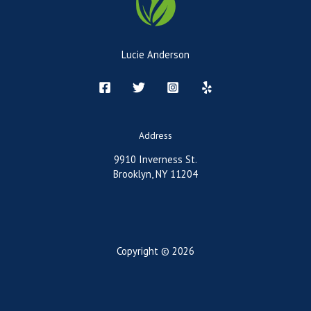
Lucie Anderson
Address
9910 Inverness St.
Brooklyn, NY 11204
Copyright © 2026