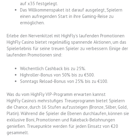
auf x35 festgelegt.
Das Willkommenspaket ist darauf ausgelegt, Spielern
einen aufregenden Start in ihre Gaming-Reise zu
ermöglichen.
Erlebe den Nervenkitzel mit HighFly’s laufenden Promotionen
HighFly Casino bietet regelmäßig spannende Aktionen, um das
Spielerlebnis für seine treuen Spieler zu verbessern. Einige der
laufenden Promotionen sind:
Wöchentlich Cashback bis zu 25%.
Highroller-Bonus von 50% bis zu €500.
Sonntags Reload-Bonus von 25% bis zu €100.
Was du vom HighFly VIP-Programm erwarten kannst
HighFly Casino’s mehrstufiges Treueprogramm bietet Spielern
die Chance, durch 16 Stufen aufzusteigen (Bronze, Silber, Gold,
Platin). Während die Spieler die Ebenen durchlaufen, können sie
exklusive Boni, Promotionen und Rakeback-Belohnungen
genießen. Treuepunkte werden für jeden Einsatz von €20
gesammelt.