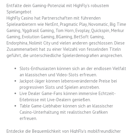
Entfalte dein Gaming-Potenzial mit HighFly’s robustem
Spielangebot
HighFly Casino hat Partnerschaften mit führenden
Spieleanbietern wie NetEnt, Pragmatic Play, Novomatic, Big Time
Gaming, Yggdrasil Gaming, Tom Horn, Evoplay, Quickspin, Merkur
Gaming, Evolution Gaming, BGaming, BetSoft Gaming,
Endorphina, Nolimit City und vielen anderen geschlossen. Diese
Zusammenarbeit hat zu einer Vielzahl von fesselnden Titeln
geführt, die unterschiedliche Spielerdemografien ansprechen.
Slots-Enthusiasten können sich an der endlosen Vielfalt
an klassischen und Video-Slots erfreuen.
Jackpot-Jäger können lebensverändernde Preise bei
progressiven Slots und Spielen anstreben.
Live Dealer Game-Fans können immersive Echtzeit-
Erlebnisse mit Live-Dealern genießen.
Table Game-Liebhaber können sich an klassischer
Casino-Unterhaltung mit realistischen Grafiken
erfreuen.
Entdecke die Bequemlichkeit von HighFly’s mobilfreundlicher