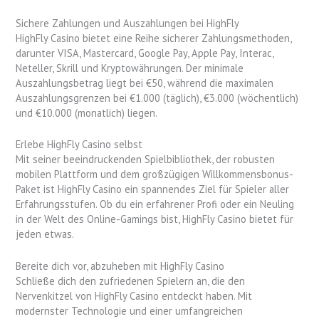
Sichere Zahlungen und Auszahlungen bei HighFly
HighFly Casino bietet eine Reihe sicherer Zahlungsmethoden,
darunter VISA, Mastercard, Google Pay, Apple Pay, Interac,
Neteller, Skrill und Kryptowährungen. Der minimale
Auszahlungsbetrag liegt bei €50, während die maximalen
Auszahlungsgrenzen bei €1.000 (täglich), €3.000 (wöchentlich)
und €10.000 (monatlich) liegen.
Erlebe HighFly Casino selbst
Mit seiner beeindruckenden Spielbibliothek, der robusten
mobilen Plattform und dem großzügigen Willkommensbonus-
Paket ist HighFly Casino ein spannendes Ziel für Spieler aller
Erfahrungsstufen. Ob du ein erfahrener Profi oder ein Neuling
in der Welt des Online-Gamings bist, HighFly Casino bietet für
jeden etwas.
Bereite dich vor, abzuheben mit HighFly Casino
Schließe dich den zufriedenen Spielern an, die den
Nervenkitzel von HighFly Casino entdeckt haben. Mit
modernster Technologie und einer umfangreichen