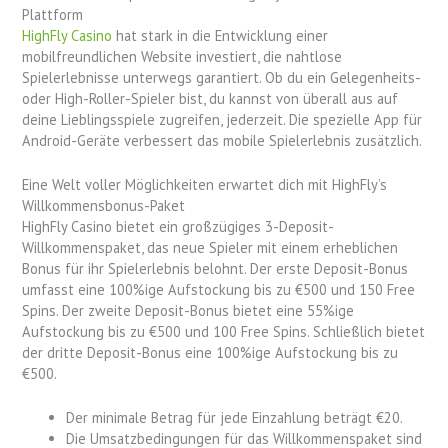
Plattform
HighFly Casino
hat stark in die Entwicklung einer
mobilfreundlichen Website investiert, die nahtlose
Spielerlebnisse unterwegs garantiert. Ob du ein Gelegenheits-
oder High-Roller-Spieler bist, du kannst von überall aus auf
deine Lieblingsspiele zugreifen, jederzeit. Die spezielle App für
Android-Geräte verbessert das mobile Spielerlebnis zusätzlich.
Eine Welt voller Möglichkeiten erwartet dich mit HighFly’s
Willkommensbonus-Paket
HighFly Casino bietet ein großzügiges 3-Deposit-
Willkommenspaket, das neue Spieler mit einem erheblichen
Bonus für ihr Spielerlebnis belohnt. Der erste Deposit-Bonus
umfasst eine 100%ige Aufstockung bis zu €500 und 150 Free
Spins. Der zweite Deposit-Bonus bietet eine 55%ige
Aufstockung bis zu €500 und 100 Free Spins. Schließlich bietet
der dritte Deposit-Bonus eine 100%ige Aufstockung bis zu
€500.
Der minimale Betrag für jede Einzahlung beträgt €20.
Die Umsatzbedingungen für das Willkommenspaket sind