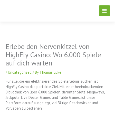
Skip
to
content
Erlebe den Nervenkitzel von
HighFly Casino: Wo 6.000 Spiele
auf dich warten
/
Uncategorized
/ By
Thomas Luke
Für alle, die ein elektrisierendes Spielerlebnis suchen, ist
HighFly Casino das perfekte Ziel. Mit einer beeindruckenden
Bibliothek von über 6.000 Spielen, darunter Slots, Megaways,
Jackpots, Live Dealer Games und Table Games, ist diese
Plattform darauf ausgelegt, vielfältige Geschmäcker und
Vorlieben zu bedienen.