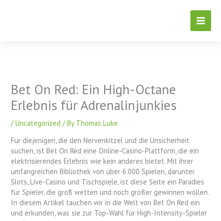
Skip
to
content
Bet On Red: Ein High-Octane
Erlebnis für Adrenalinjunkies
/
Uncategorized
/ By
Thomas Luke
Für diejenigen, die den Nervenkitzel und die Unsicherheit
suchen, ist Bet On Red eine Online-Casino-Plattform, die ein
elektrisierendes Erlebnis wie kein anderes bietet. Mit ihrer
umfangreichen Bibliothek von über 6.000 Spielen, darunter
Slots, Live-Casino und Tischspiele, ist diese Seite ein Paradies
für Spieler, die groß wetten und noch größer gewinnen wollen.
In diesem Artikel tauchen wir in die Welt von Bet On Red ein
und erkunden, was sie zur Top-Wahl für High-Intensity-Spieler