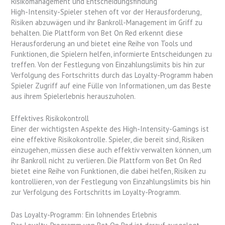
Risikomanagement und Entscheidungsfindung
High-Intensity-Spieler stehen oft vor der Herausforderung,
Risiken abzuwägen und ihr Bankroll-Management im Griff zu
behalten. Die Plattform von Bet On Red erkennt diese
Herausforderung an und bietet eine Reihe von Tools und
Funktionen, die Spielern helfen, informierte Entscheidungen zu
treffen. Von der Festlegung von Einzahlungslimits bis hin zur
Verfolgung des Fortschritts durch das Loyalty-Programm haben
Spieler Zugriff auf eine Fülle von Informationen, um das Beste
aus ihrem Spielerlebnis herauszuholen.
Effektives Risikokontroll
Einer der wichtigsten Aspekte des High-Intensity-Gamings ist
eine effektive Risikokontrolle. Spieler, die bereit sind, Risiken
einzugehen, müssen diese auch effektiv verwalten können, um
ihr Bankroll nicht zu verlieren. Die Plattform von Bet On Red
bietet eine Reihe von Funktionen, die dabei helfen, Risiken zu
kontrollieren, von der Festlegung von Einzahlungslimits bis hin
zur Verfolgung des Fortschritts im Loyalty-Programm.
Das Loyalty-Programm: Ein lohnendes Erlebnis