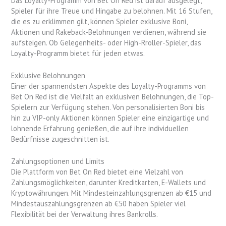
Das Loyalty-Programm von Bet On Red ist darauf ausgelegt,
Spieler für ihre Treue und Hingabe zu belohnen. Mit 16 Stufen,
die es zu erklimmen gilt, können Spieler exklusive Boni,
Aktionen und Rakeback-Belohnungen verdienen, während sie
aufsteigen. Ob Gelegenheits- oder High-Rroller-Spieler, das
Loyalty-Programm bietet für jeden etwas.
Exklusive Belohnungen
Einer der spannendsten Aspekte des Loyalty-Programms von
Bet On Red ist die Vielfalt an exklusiven Belohnungen, die Top-
Spielern zur Verfügung stehen. Von personalisierten Boni bis
hin zu VIP-only Aktionen können Spieler eine einzigartige und
lohnende Erfahrung genießen, die auf ihre individuellen
Bedürfnisse zugeschnitten ist.
Zahlungsoptionen und Limits
Die Plattform von Bet On Red bietet eine Vielzahl von
Zahlungsmöglichkeiten, darunter Kreditkarten, E-Wallets und
Kryptowährungen. Mit Mindesteinzahlungsgrenzen ab €15 und
Mindestauszahlungsgrenzen ab €50 haben Spieler viel
Flexibilität bei der Verwaltung ihres Bankrolls.