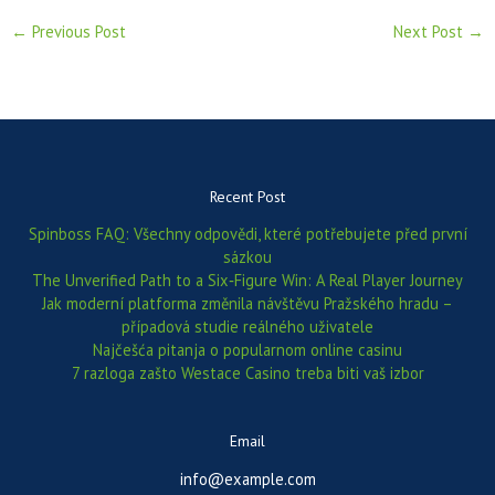
←
Previous Post
Next Post
→
Recent Post
Spinboss FAQ: Všechny odpovědi, které potřebujete před první
sázkou
The Unverified Path to a Six‑Figure Win: A Real Player Journey
Jak moderní platforma změnila návštěvu Pražského hradu –
případová studie reálného uživatele
Najčešća pitanja o popularnom online casinu
7 razloga zašto Westace Casino treba biti vaš izbor
Email
info@example.com