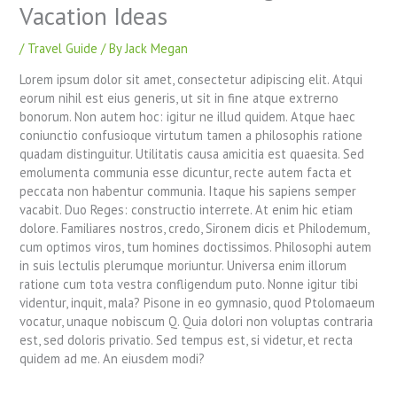
Vacation Ideas
/
Travel Guide
/ By
Jack Megan
Lorem ipsum dolor sit amet, consectetur adipiscing elit. Atqui
eorum nihil est eius generis, ut sit in fine atque extrerno
bonorum. Non autem hoc: igitur ne illud quidem. Atque haec
coniunctio confusioque virtutum tamen a philosophis ratione
quadam distinguitur. Utilitatis causa amicitia est quaesita. Sed
emolumenta communia esse dicuntur, recte autem facta et
peccata non habentur communia. Itaque his sapiens semper
vacabit. Duo Reges: constructio interrete. At enim hic etiam
dolore. Familiares nostros, credo, Sironem dicis et Philodemum,
cum optimos viros, tum homines doctissimos. Philosophi autem
in suis lectulis plerumque moriuntur. Universa enim illorum
ratione cum tota vestra confligendum puto. Nonne igitur tibi
videntur, inquit, mala? Pisone in eo gymnasio, quod Ptolomaeum
vocatur, unaque nobiscum Q. Quia dolori non voluptas contraria
est, sed doloris privatio. Sed tempus est, si videtur, et recta
quidem ad me. An eiusdem modi?