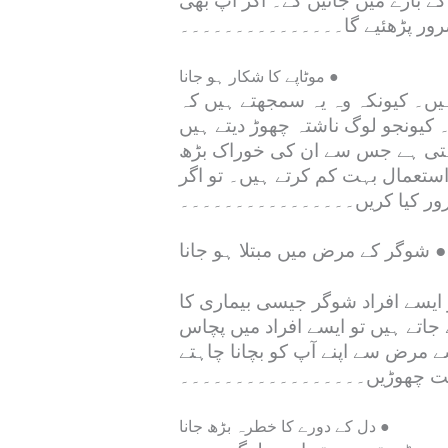
کے بارے میں جانیں گے۔ اگر آپ بھی
ا ضرور پڑھئیے گا۔۔۔۔۔۔۔۔۔۔۔۔۔۔۔
موٹاپے کا شکار ہو جانا ●
ہیں۔ کیونکہ وہ یہ سمجھتے ہیں کہ
 کیونجو لوگ ناشتہ چھوڑ دیتے ہیں
ی رہتی ہے جس سے ان کی خوراک بڑھ
استعمال بہت کم کرتے ہیں۔ تو اگر
ضرور کیا کریں۔۔۔۔۔۔۔۔۔۔۔۔۔۔۔۔
شوگر کے مرض میں مبتلا ہو جانا ●
و ایسے افراد شوگر جیسی بیماری کا
 جاتے ہیں تو ایسے افراد میں پچاس
 مرض سے اپنے آپ کو بچانا چاہتے
ی مت چھوڑیں۔۔۔۔۔۔۔۔۔۔۔۔۔۔۔۔۔
دل کے دورے کا خطرہ بڑھ جانا ●