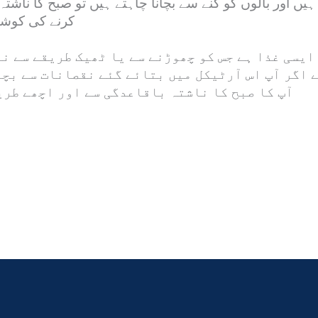
ے ہیں اور بالوں کو گنے سے بچانا چاہتے ہیں تو صبح کا ناش
کرنے کی کوش
 ایسی غذا ہے جس کو چھوڑنے سے یا ٹھیک طریقے سے ن
ے اگر آپ اس آرٹیکل میں بتائے گئے نقصانات سے بچ
آپ کا صبح کا ناشتہ باقاعدگی سے اور اچھے طر