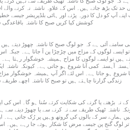
ہے کہ جو لوگ صبح کا ناشتہ ٹھیک طریقے سے نہیں کرتے یا 
حد تک بڑھ جاتے ہیں۔ اس کے علاوہ ناشتہ نہ کرنے والے افرا
 اپنے آپ کو دل کا دورہ پڑنے اور ہائی بلڈپریشر جیسے خط
کوشش کیا کریں صبح کا ناشتہ باقاعدگی
بی سامنے آئی ہے کہ جو لوگ صبح کا ناشتہ چھوڑ دیتے ہیں او
و ایسے لوگوں کے مزاج میں چڑچڑا پن آ جاتا ہے۔ جبکہ ا
ے ہیں تو ایسے لوگوں کا مزاح ہمیشہ خوشگوار رہتا ہے۔ ا
 آہستہ آہستہ کمی آنا شروع ہو جاتی ہے۔ کیونکہ ناشتہ ا
نا شروع ہو جاتا ہے۔ اس لئے اگر آپ ہمیشہ خوشگوار مزاج
زندگی گزارنا چاہتے ہیں تو صبح کا ناشتہ اچھے طری
 کے نہ بڑھنے یا گرنے کی شکایت کرتے سُنا ہو گا۔ اس کی 
کہ ناشتہ ٹھیک طریقے سے نہ کرنے سے یا چھوڑ دینے سے ہ
 ہمارے سر کے بالوں کی گروتھ وہیں پر رُک جاتی ہے۔ اور
تر لوگ گنج پن جیسے مرض کا شکار ہوتے جا رہے ہیں۔ اس لئ