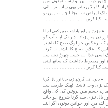
چھوڑ دیتے ہیں تو ایسے لوگوں میں
د کا بلڈ پریشر بھی زیادہ تر ہائی
رناک امراض سے بچانا چاہتے ہیں تو
 سے کیا کریں۔۔۔۔۔۔۔۔۔۔۔۔۔۔۔۔
چڑچڑا پن اور یاداشت میں کمی آ جانا ●
ر دن میں زیادہ دیر تک اپنے آپ کو
س کے برعکس جو لوگ صبح کا ناشتہ
س کے علاوہ صبح کا ناشتہ نہ کرنے
یک اسی غذا ہے جسے چھوڑ دینے سے
 اور مظبوط یاداشت کے ساتھ اپنی
قے سے کیا کریں۔۔۔۔۔۔۔۔۔۔۔۔۔۔۔۔
بالوں کی گروتھ رُک جانا اور بال گرنا ●
ایک بڑی وجہ ناشتہ ٹھیک طریقے سے
مارے جسم میں پروٹین کی کی واقع
 بال تیزی سے گرنا شروع ہو جاتے
ے مرد اور خواتین دونوں اگر اپنے