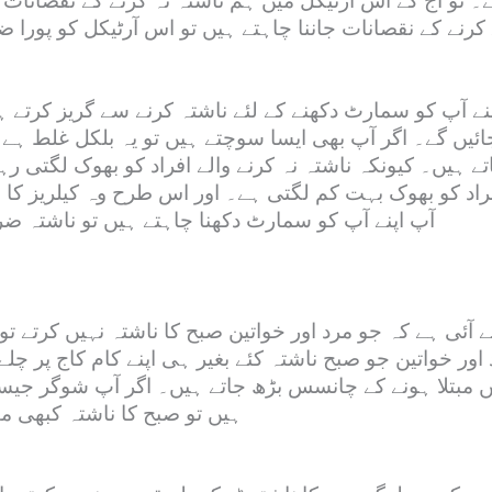
ے۔ تو آج کے اس آرٹیکل میں ہم ناشتہ نہ کرنے کے نقصانات 
 کرنے کے نقصانات جاننا چاہتے ہیں تو اس آرٹیکل کو پور
پنے آپ کو سمارٹ دکھنے کے لئے ناشتہ کرنے سے گریز کرتے 
ئیں گے۔ اگر آپ بھی ایسا سوچتے ہیں تو یہ بلکل غلط ہے۔
اتے ہیں۔ کیونکہ ناشتہ نہ کرنے والے افراد کو بھوک لگت
راد کو بھوک بہت کم لگتی ہے۔ اور اس طرح وہ کیلریز کا 
آپ اپنے آپ کو سمارٹ دکھنا چاہتے ہیں تو ناشتہ 
ے آئی ہے کہ جو مرد اور خواتین صبح کا ناشتہ نہیں کرتے ت
ور خواتین جو صبح ناشتہ کئے بغیر ہی اپنے کام کاج پر چلے
مبتلا ہونے کے چانسس بڑھ جاتے ہیں۔ اگر آپ شوگر جیسے
ہیں تو صبح کا ناشتہ کبھ