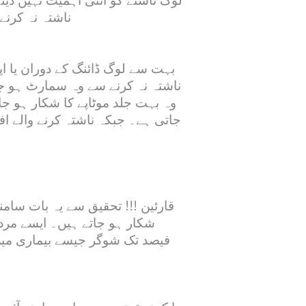
لوگ ناشتے کو اتنی اہمیت نہیں دیت
ناشتہ نہ کرنے
بہت سے لوگ ڈائنگ کے دوران یا ا
ناشتہ نہ کرنے سے وہ سمارٹ ہو جا
وہ بہت جلد موٹاپے کا شکار ہو ج
جاتی ہے۔ جبکہ ناشتہ کرنے والے اف
قارئین !!! تحقیق سے یہ بات سامن
شکار ہو جاتے ہیں۔ ایسے مرد ا
فیصد تک شوگر جیسے بیماری میں 