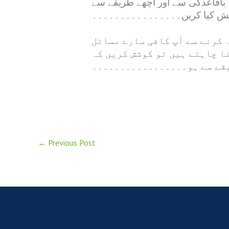
تہ باقاعدگی سے اور اچھے طریقے سے
ش کیا کریں۔۔۔۔۔۔۔۔۔۔۔۔۔۔۔۔
ہ کرنے سے آپ کافی سارے مسائل
نا چاہتے ہیں تو کوشش کریں کہ
یقے سے ہو۔۔۔۔۔۔۔۔۔۔۔۔۔۔۔۔۔
←
Previous Post