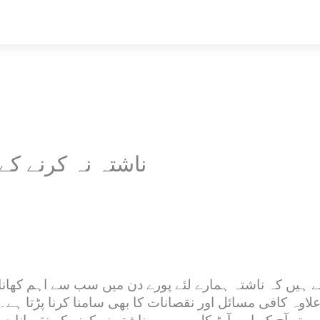
ناشتہ نہ کرنے کے 5 نقصانات !! جان لی
 ہیں کہ ناشتہ ہمارے لئے پورے دن میں سب سے اہم کھانا ہ
لاوہ کافی مسائل اور نقصانات کا بھی سامنا کرنا پڑتا ہ