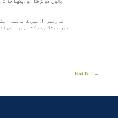
بالوں کو بڑھتا ہو دیکھنا چاہت
قارئین !!! صبح ک ناشتہ ایک
میں مبتلا ہو سکتے ہیں۔ اس لئ
Next Post
→