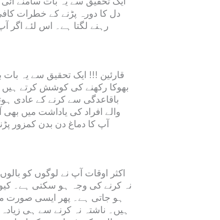
ایک تحقیق سے یہ بات سامنے آئی 
دل کا دورہ پڑنے کے خطرات کافی 
رہنے لگتا ہے۔ اس لئے اگر آپ
قارئین !!! ایک تحقیق سے یہ بات 
بھوکا رکھنے کی کوشش کرتے ہیں ت
باقاعدگی سے کرنے کے عادی ہوت
والے افراد کی یاداشت میں بھی
آپ کا دماغ دن بدن کمزور پڑ
اکثر اوقات آپ نے لوگوں کو بالوں
نہ کرنے کی وجہ ہو سکتی ہے۔ کیون
ہو جاتی ہے۔ پھر ایسی صورت میں
ہیں۔ ناشتہ نہ کرنے سے ہی زیادہ 