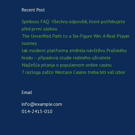
Recent Post
Spinboss FAQ: Všechny odpovědi, které potřebujete
před první sázkou
The Unverified Path to a Six‑Figure Win: A Real Player
Journey
Jak moderní platforma změnila návštěvu Pražského
hradu – případová studie reálného uživatele
Najčešća pitanja o popularnom online casinu
7 razloga zašto Westace Casino treba biti vaš izbor
Email
info@example.com
014-2415-010